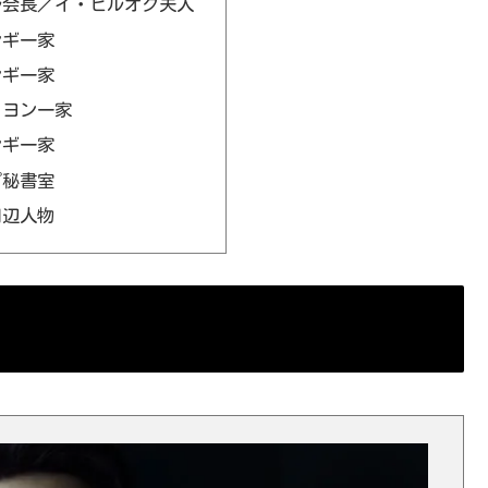
ル会長／イ・ピルオク夫人
ンギ一家
ンギ一家
ァヨン一家
ンギ一家
プ秘書室
周辺人物