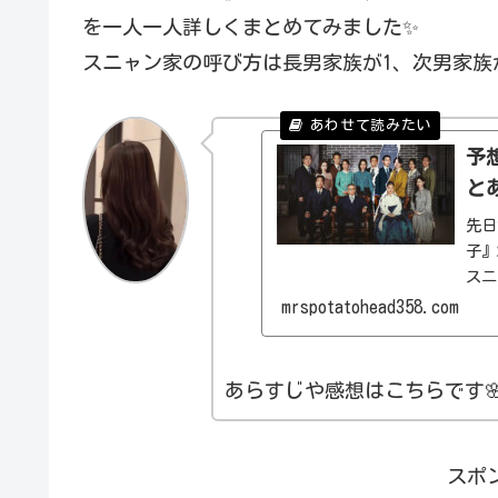
を一人一人詳しくまとめてみました✨
スニャン家の呼び方は長男家族が1、次男家族が
予
と
先日
子』
スニ
賞で
mrspotatohead358.com
劇ド
あらすじや感想はこちらです
スポ