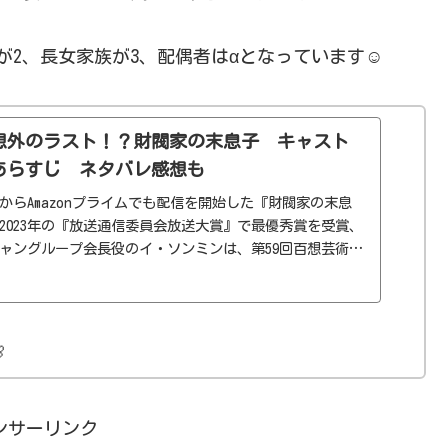
2、長女家族が3、配偶者はαとなっています☺️
想外のラスト！？財閥家の末息子 キャスト
あらすじ ネタバレ感想も
からAmazonプライムでも配信を開始した『財閥家の末息
2023年の『放送通信委員会放送大賞』で最優秀賞を受賞、
ャングループ会長役のイ・ソンミンは、第59回百想芸術大
男性最優秀演技賞を受賞し高視聴率も記録した転生×復讐
ラ...

ンサーリンク