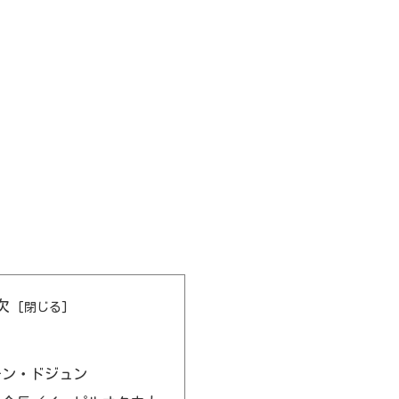
次
チン・ドジュン