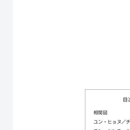
目
相関図
ユン・ヒョヌ／