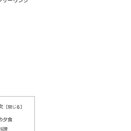
ンサーリンク
次
の夕食
料理