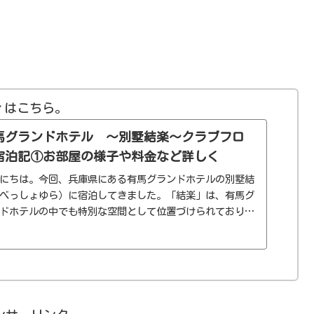
ィはこちら。
馬グランドホテル 〜別墅結楽〜クラブフロ
宿泊記①お部屋の様子や料金など詳しく
にちは。今回、兵庫県にある有馬グランドホテルの別墅結
べっしょゆら）に宿泊してきました。「結楽」は、有馬グ
ドホテルの中でも特別な空間として位置づけられており、
の「大地」、7階の「大空」は18室全て金泉、銀泉の露天風
きのクラ...