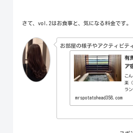
さて、vol.2はお食事と、気になる料金です。
お部屋の様子やアクティビテ
有
ア
こん
楽（
ラン
2階
mrspotatohead358.com
呂付