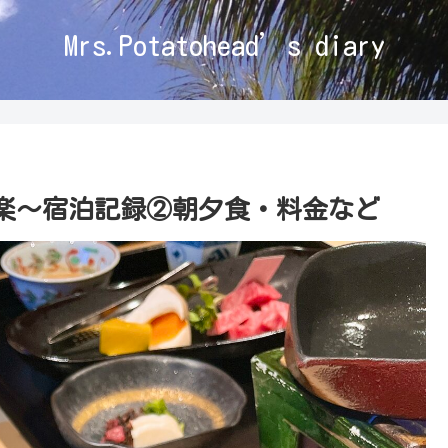
Mrs.Potatohead’s diary
楽〜宿泊記録②朝夕食・料金など